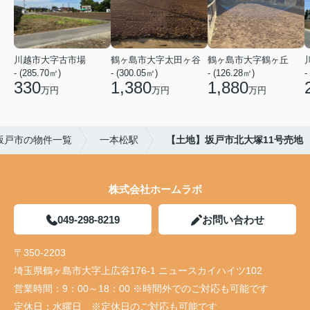
川越市大字古市場
鶴ヶ島市大字太田ヶ谷
鶴ヶ島市大字鶴ヶ丘
- (285.70㎡)
- (300.05㎡)
- (126.28㎡)
-
330
1,380
1,880
万円
万円
万円
坂戸市の物件一覧
一本松駅
【土地】坂戸市北大塚11号売地
株式会社ホームラボ
049-298-8219
お問い合わせ
〒350-2203
埼玉県鶴ヶ島市大字上広谷176-1 ニュースカイハイツ102
営業時間：
9：00～18：00 ※時間外でのご対応も可能です
定休日：
水曜日 ※定休日のご対応も可能です