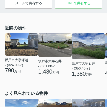
メールで共有する
LINEで共有する
近隣の物件
坂戸市大字塚越
坂戸市大字石井
坂戸市大字石井
- (324.00㎡)
- (301.00㎡)
-
- (350.40㎡)
790
1,430
万円
1,380
万円
万円
よく見られている物件