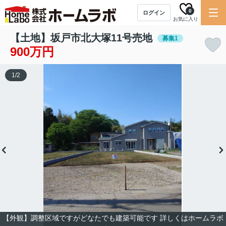
0
ログイン
お気に入り
【土地】坂戸市北大塚11号売地
募集1
900万円
1
/
2
【外観】調整区域ですがどなたでも建築可能です 詳しくはホームラボ