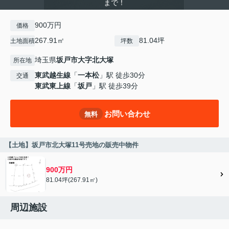
まで！
900万円
価格
267.91㎡
81.04坪
土地面積
坪数
埼玉県
坂戸市
大字北大塚
所在地
東武越生線
「
一本松
」駅 徒歩30分
交通
東武東上線
「
坂戸
」駅 徒歩39分
お問い合わせ
無料
【土地】坂戸市北大塚11号売地の販売中物件
900万円
81.04坪(267.91㎡)
周辺施設