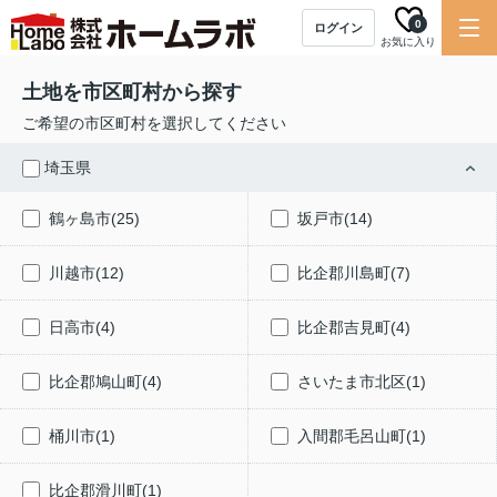
0
ログイン
お気に入り
土地を市区町村から探す
ご希望の市区町村を選択してください
埼玉県
鶴ヶ島市(25)
坂戸市(14)
川越市(12)
比企郡川島町(7)
日高市(4)
比企郡吉見町(4)
比企郡鳩山町(4)
さいたま市北区(1)
桶川市(1)
入間郡毛呂山町(1)
比企郡滑川町(1)