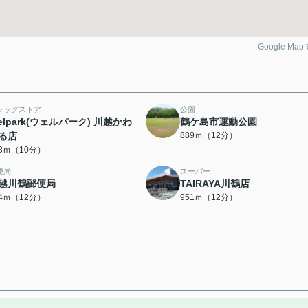
Google Ma
ラッグストア
公園
elpark(ウェルパーク) 川越かわ
鶴ケ島市運動公園
る店
889ｍ（12分）
98ｍ（10分）
便局
スーパー
越川鶴郵便局
TAIRAYA川鶴店
44ｍ（12分）
951ｍ（12分）