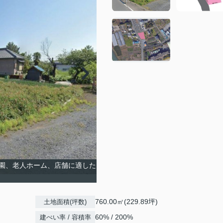
稚園、老人ホーム、店舗に適した
760.00㎡(229.89坪)
土地面積(坪数)
60% / 200%
建ぺい率 / 容積率