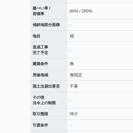
建ぺい率 /
60% / 200%
容積率
-
傾斜地部分面積
畑
地目
造成工事
-
完了予定
無
建築条件
無指定
用途地域
不要
国土法届出要否
その他
-
法令上の制限
仲介
取引態様
-
引渡条件