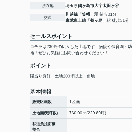
埼玉県
鶴ヶ島市
大字太田ヶ谷
所在地
川越線
「
笠幡
」駅 徒歩31分
交通
東武東上線
「
鶴ヶ島
」駅 徒歩31分
セールスポイント
コチラは230坪の広々した土地です！病院や保育園・
地！ぜひお気軽にお問い合わせください！
ポイント
陽当り良好
土地200坪以上
角地
基本情報
1区画
販売区画数
760.00㎡(229.89坪)
土地面積(坪数)
私道負担面積
-
割合