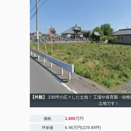
【外観】
230坪の広々した土地！ 工場や保育園・幼
土地です！
1,600
万円
価格
6.96万円(229.89坪)
坪単価