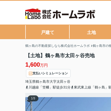
戸建て
土地
鶴ヶ島の不動産探しなら株式会社ホームラボ
鶴ヶ島市の
【土地】鶴ヶ島市太田ヶ谷売地
1,600
万円
支払いシミュレーション
埼玉県
鶴ヶ島市
大字太田ヶ谷
川越線「笠幡」駅徒歩31分
東武東上線「鶴ヶ島」駅
1
/
3