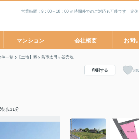
営業時間：9：00～18：00 ※時間外でのご対応も可能です 
マンション
会社概要
お問
【土地】鶴ヶ島市太田ヶ谷売地
物件一覧
印刷する
お気
徒歩31分