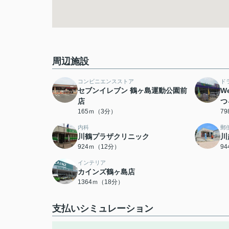
周辺施設
コンビニエンスストア
ド
セブンイレブン 鶴ヶ島運動公園前
W
店
つ
165ｍ（3分）
7
内科
郵
川鶴プラザクリニック
川
924ｍ（12分）
9
インテリア
カインズ鶴ヶ島店
1364ｍ（18分）
支払いシミュレーション