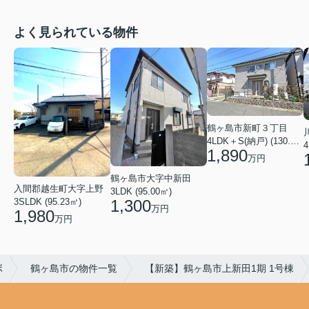
よく見られている物件
鶴ヶ島市新町３丁目
4LDK＋S(納戸) (130.50㎡)
4
1,890
万円
鶴ヶ島市大字中新田
入間郡越生町大字上野
3LDK (95.00㎡)
3SLDK (95.23㎡)
1,300
万円
1,980
万円
ボ
鶴ヶ島市の物件一覧
【新築】鶴ヶ島市上新田1期 1号棟