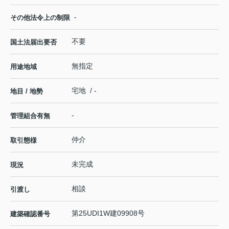
-
その他法令上の制限
不要
国土法届出要否
無指定
用途地域
宅地 / -
地目 / 地勢
-
管理組合有無
仲介
取引態様
未完成
現況
相談
引渡し
第25UDI1W建09908号
建築確認番号