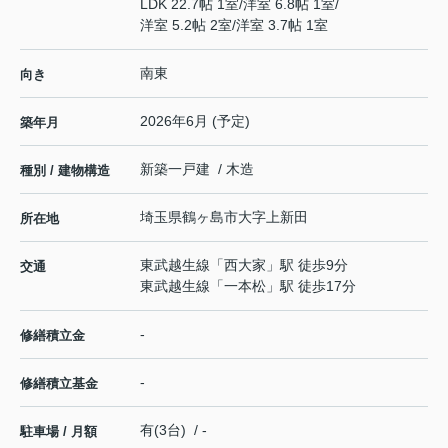
LDK 22.7帖 1室
/
洋室 6.8帖 1室
/
洋室 5.2帖 2室
/
洋室 3.7帖 1室
南東
向き
2026年6月 (予定)
築年月
新築一戸建 / 木造
種別 / 建物構造
埼玉県
鶴ヶ島市
大字上新田
所在地
東武越生線
「
西大家
」駅 徒歩9分
交通
東武越生線
「
一本松
」駅 徒歩17分
-
修繕積立金
-
修繕積立基金
有(3台) / -
駐車場 / 月額