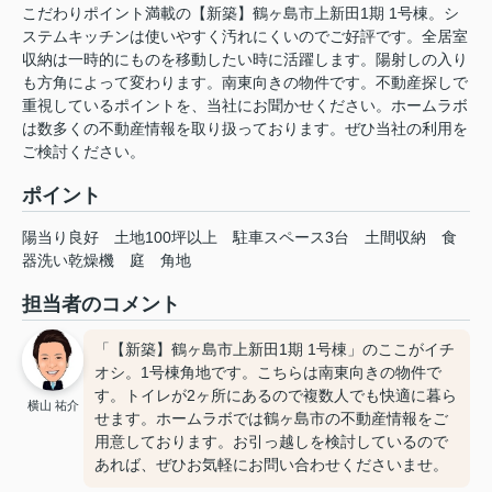
こだわりポイント満載の【新築】鶴ヶ島市上新田1期 1号棟。シ
ステムキッチンは使いやすく汚れにくいのでご好評です。全居室
収納は一時的にものを移動したい時に活躍します。陽射しの入り
も方角によって変わります。南東向きの物件です。不動産探しで
重視しているポイントを、当社にお聞かせください。ホームラボ
は数多くの不動産情報を取り扱っております。ぜひ当社の利用を
ご検討ください。
ポイント
陽当り良好
土地100坪以上
駐車スペース3台
土間収納
食
器洗い乾燥機
庭
角地
担当者のコメント
「【新築】鶴ヶ島市上新田1期 1号棟」のここがイチ
オシ。1号棟角地です。こちらは南東向きの物件で
す。トイレが2ヶ所にあるので複数人でも快適に暮ら
横山 祐介
せます。ホームラボでは鶴ヶ島市の不動産情報をご
用意しております。お引っ越しを検討しているので
あれば、ぜひお気軽にお問い合わせくださいませ。