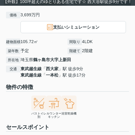
【外観】100坪超えのゆとりある住宅です☆ 西大谷駅徒歩9分です！
3,699万円
価格
支払いシミュレーション
105.72㎡
4LDK
建物面積
間取り
予定
2階建
築年数
階建て
埼玉県
鶴ヶ島市
大字上新田
所在地
東武越生線
「
西大家
」駅 徒歩9分
交通
東武越生線
「
一本松
」駅 徒歩17分
物件の特徴
バストイレ
カウンター
浴室乾燥機
別
キッチン
セールスポイント