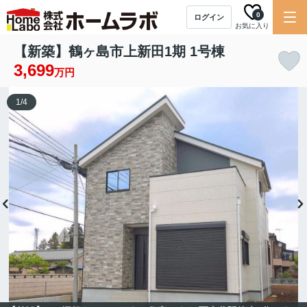
0
ログイン
お気に入り
【新築】鶴ヶ島市上新田1期 1号棟
3,699
万円
1
/
4