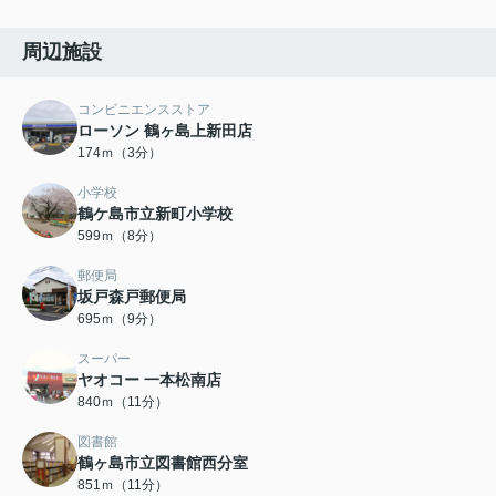
周辺施設
コンビニエンスストア
ローソン 鶴ヶ島上新田店
174ｍ（3分）
小学校
鶴ケ島市立新町小学校
599ｍ（8分）
郵便局
坂戸森戸郵便局
695ｍ（9分）
スーパー
ヤオコー 一本松南店
840ｍ（11分）
図書館
鶴ヶ島市立図書館西分室
851ｍ（11分）