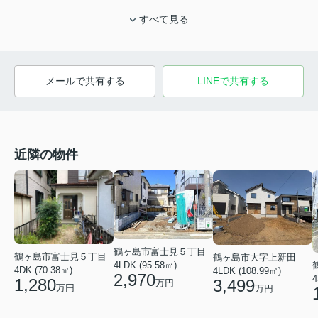
すべて見る
メールで共有する
LINEで共有する
近隣の物件
鶴ヶ島市富士見５丁目
鶴ヶ島市富士見５丁目
鶴ヶ島市大字上新田
4LDK (95.58㎡)
4DK (70.38㎡)
4LDK (108.99㎡)
2,970
4
1,280
3,499
万円
万円
万円