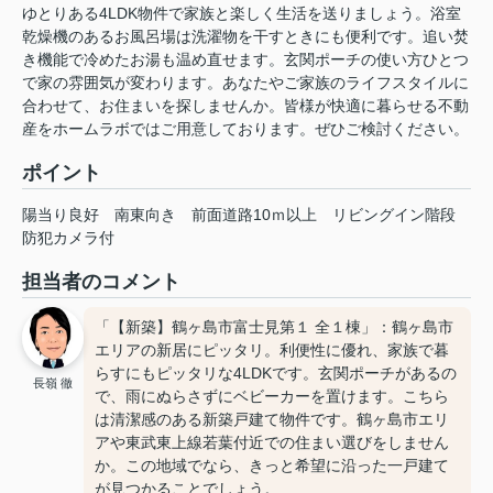
ゆとりある4LDK物件で家族と楽しく生活を送りましょう。浴室
乾燥機のあるお風呂場は洗濯物を干すときにも便利です。追い焚
き機能で冷めたお湯も温め直せます。玄関ポーチの使い方ひとつ
で家の雰囲気が変わります。あなたやご家族のライフスタイルに
合わせて、お住まいを探しませんか。皆様が快適に暮らせる不動
産をホームラボではご用意しております。ぜひご検討ください。
ポイント
陽当り良好
南東向き
前面道路10ｍ以上
リビングイン階段
防犯カメラ付
担当者のコメント
「【新築】鶴ヶ島市富士見第１ 全１棟」：鶴ヶ島市
エリアの新居にピッタリ。利便性に優れ、家族で暮
らすにもピッタリな4LDKです。玄関ポーチがあるの
長嶺 徹
で、雨にぬらさずにベビーカーを置けます。こちら
は清潔感のある新築戸建て物件です。鶴ヶ島市エリ
アや東武東上線若葉付近での住まい選びをしません
か。この地域でなら、きっと希望に沿った一戸建て
が見つかることでしょう。