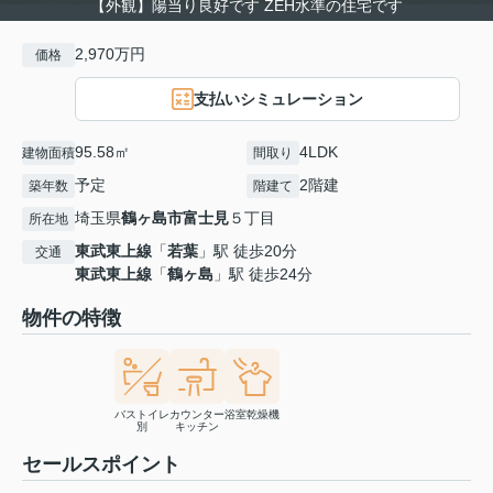
【外観】陽当り良好です ZEH水準の住宅です
2,970万円
価格
支払いシミュレーション
95.58㎡
4LDK
建物面積
間取り
予定
2階建
築年数
階建て
埼玉県
鶴ヶ島市
富士見
５丁目
所在地
東武東上線
「
若葉
」駅 徒歩20分
交通
東武東上線
「
鶴ヶ島
」駅 徒歩24分
物件の特徴
バストイレ
カウンター
浴室乾燥機
別
キッチン
セールスポイント