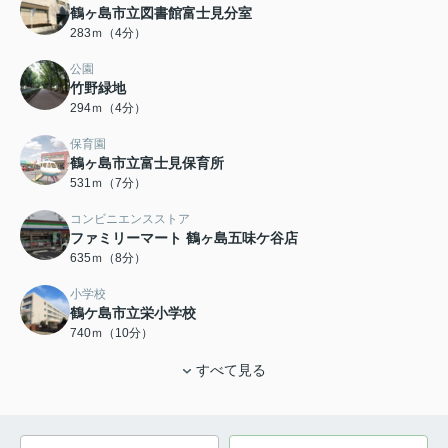
鶴ヶ島市立図書館富士見分室
283ｍ（4分）
公園
竹野緑地
294ｍ（4分）
保育園
鶴ヶ島市立富士見保育所
531ｍ（7分）
コンビニエンスストア
ファミリーマート 鶴ヶ島五味ケ谷店
635ｍ（8分）
小学校
鶴ケ島市立栄小学校
740ｍ（10分）
すべて見る