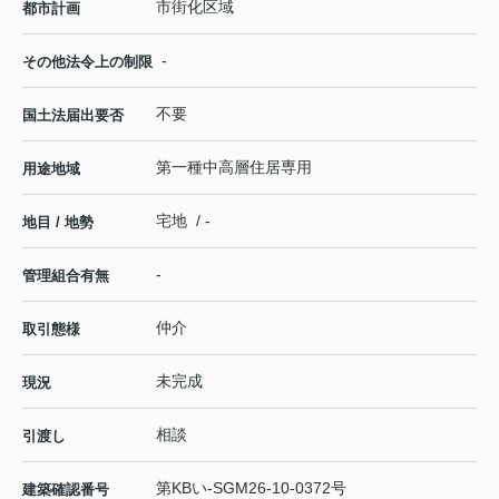
市街化区域
都市計画
-
その他法令上の制限
不要
国土法届出要否
第一種中高層住居専用
用途地域
宅地 / -
地目 / 地勢
-
管理組合有無
仲介
取引態様
未完成
現況
相談
引渡し
第KBい-SGM26-10-0372号
建築確認番号