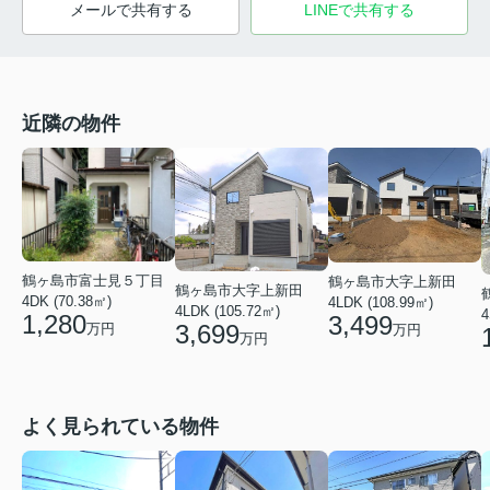
メールで共有する
LINEで共有する
近隣の物件
鶴ヶ島市富士見５丁目
鶴ヶ島市大字上新田
鶴ヶ島市大字上新田
4DK (70.38㎡)
4LDK (108.99㎡)
4LDK (105.72㎡)
4
1,280
3,499
3,699
万円
万円
万円
よく見られている物件