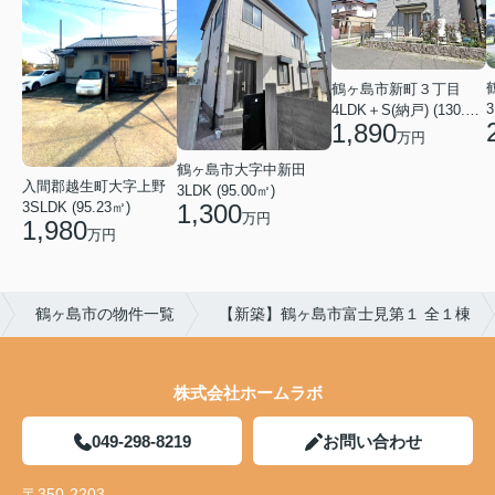
鶴ヶ島市新町３丁目
3
4LDK＋S(納戸) (130.50㎡)
1,890
万円
鶴ヶ島市大字中新田
入間郡越生町大字上野
3LDK (95.00㎡)
3SLDK (95.23㎡)
1,300
万円
1,980
万円
鶴ヶ島市の物件一覧
【新築】鶴ヶ島市富士見第１ 全１棟
株式会社ホームラボ
049-298-8219
お問い合わせ
〒350-2203