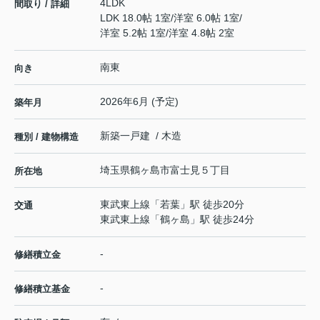
4LDK
間取り / 詳細
LDK 18.0帖 1室
/
洋室 6.0帖 1室
/
洋室 5.2帖 1室
/
洋室 4.8帖 2室
南東
向き
2026年6月 (予定)
築年月
新築一戸建 / 木造
種別 / 建物構造
埼玉県
鶴ヶ島市
富士見
５丁目
所在地
東武東上線
「
若葉
」駅 徒歩20分
交通
東武東上線
「
鶴ヶ島
」駅 徒歩24分
-
修繕積立金
-
修繕積立基金