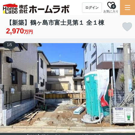
0
ログイン
お気に入り
【新築】鶴ヶ島市富士見第１ 全１棟
2,970
万円
1
/
5