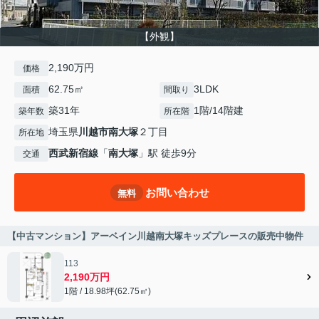
【外観】
2,190万円
価格
62.75㎡
3LDK
面積
間取り
築31年
1階/14階建
築年数
所在階
埼玉県
川越市
南大塚
２丁目
所在地
西武新宿線
「
南大塚
」駅 徒歩9分
交通
お問い合わせ
無料
【中古マンション】アーベイン川越南大塚キッズプレースの販売中物件
113
2,190万円
1階 / 18.98坪(62.75㎡)