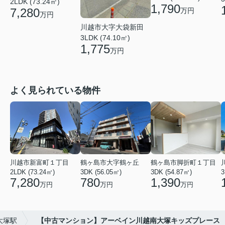
2LDK (73.24㎡)
1,790
7,280
万円
万円
川越市大字大袋新田
3LDK (74.10㎡)
1,775
万円
よく見られている物件
川越市新富町１丁目
鶴ヶ島市大字鶴ヶ丘
鶴ヶ島市脚折町１丁目
2LDK (73.24㎡)
3DK (56.05㎡)
3DK (54.87㎡)
3
7,280
780
1,390
万円
万円
万円
大塚駅
【中古マンション】アーベイン川越南大塚キッズプレース