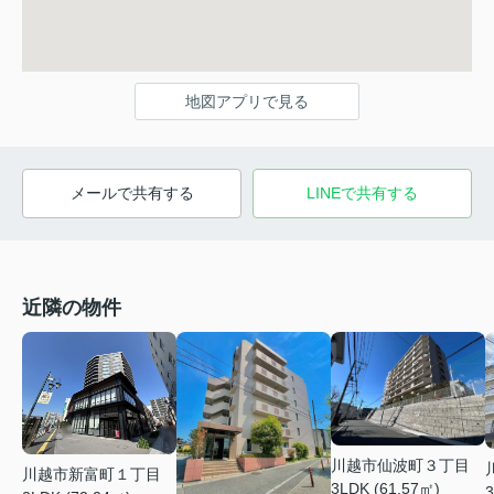
地図アプリで見る
メールで共有する
LINEで共有する
近隣の物件
川越市仙波町３丁目
川越市新富町１丁目
3LDK (61.57㎡)
3