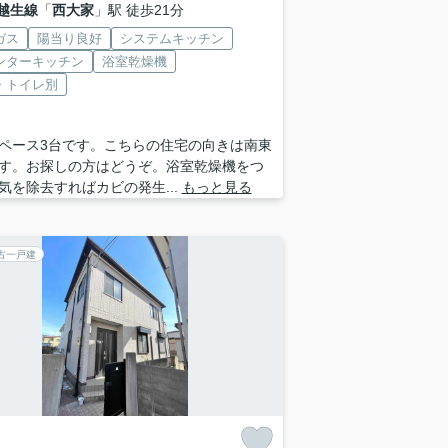
越生線
「
西大家
」駅 徒歩21分
ガス
陽当り良好
システムキッチン
ンターキッチン
浴室乾燥機
・トイレ別
ペース3台です。こちらの住宅の向きは南東
す。お探しの方はどうぞ。浴室乾燥機をつ
気を除去すればカビの発生...
もっと見る
古一戸建