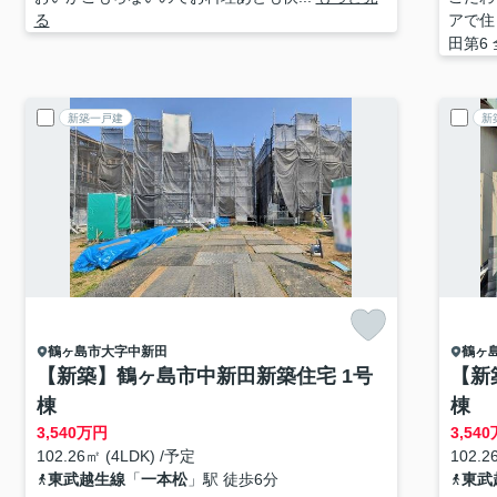
る
アで住
田第6
新築一戸建
新
鶴ヶ島市
大字中新田
鶴ヶ
【新築】鶴ヶ島市中新田新築住宅 1号
【新
棟
棟
3,540
万円
3,540
102.26㎡ (4LDK) /予定
102.2
東武越生線
「
一本松
」駅 徒歩6分
東武