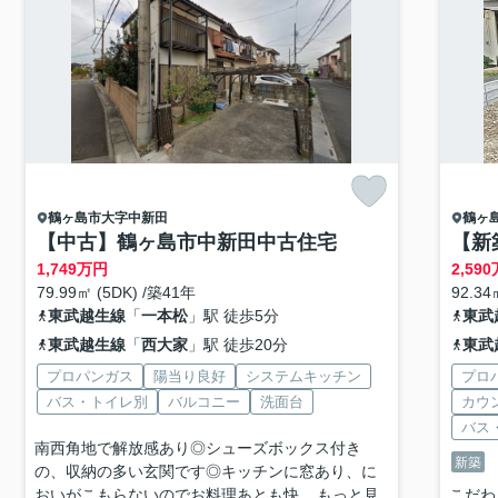
鶴ヶ島市
大字中新田
鶴ヶ
【中古】鶴ヶ島市中新田中古住宅
【新
1,749
万円
2,590
79.99㎡ (5DK) /築41年
92.3
東武越生線
「
一本松
」駅 徒歩5分
東武
東武越生線
「
西大家
」駅 徒歩20分
東武
プロパンガス
陽当り良好
システムキッチン
プロ
バス・トイレ別
バルコニー
洗面台
カウ
バス
南西角地で解放感あり◎シューズボックス付き
新築
の、収納の多い玄関です◎キッチンに窓あり、に
おいがこもらないのでお料理あとも快...
もっと見
こだわ