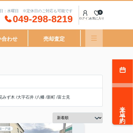
定休日：水曜日 ※定休日のご対応も可能です
0
049-298-8219
ログイン
お気に入り
い合わせ
売却査定
花みず木
/
大字石井
/
八幡
/
新町
/
富士見
来店予約
築一戸建