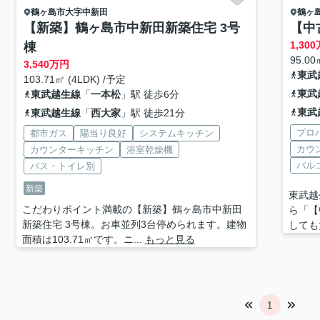
鶴ヶ島市
大字中新田
鶴ヶ
【新築】鶴ヶ島市中新田新築住宅 3号
【中
1,300
棟
95.00
3,540
万円
東武
103.71㎡ (4LDK) /予定
東武
東武越生線
「
一本松
」駅 徒歩6分
東武
東武越生線
「
西大家
」駅 徒歩21分
プロ
都市ガス
陽当り良好
システムキッチン
カウ
カウンターキッチン
浴室乾燥機
バル
バス・トイレ別
新築
東武越
こだわりポイント満載の【新築】鶴ヶ島市中新田
ら「【
新築住宅 3号棟。お車並列3台停められます。建物
しても
面積は103.71㎡です。ニ...
もっと見る
1