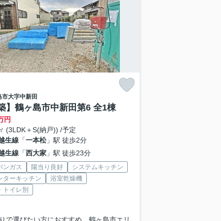
島市
大字中新田
築】鶴ヶ島市中新田第6 全1棟
万円
4㎡ (3LDK＋S(納戸)) /予定
越生線
「
一本松
」駅 徒歩2分
越生線
「
西大家
」駅 徒歩23分
パンガス
陽当り良好
システムキッチン
ンターキッチン
浴室乾燥機
・トイレ別
りで選びたい方におすすめ。鶴ヶ島市エリ