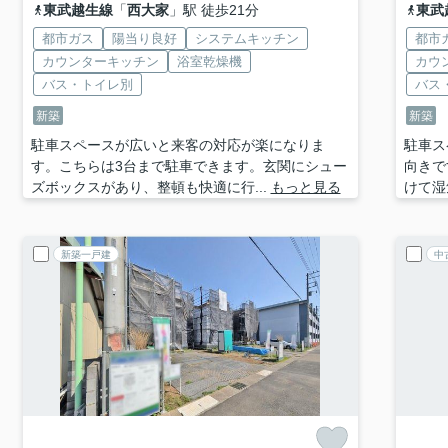
東武越生線
「
西大家
」駅 徒歩21分
東武
都市ガス
陽当り良好
システムキッチン
都市
カウンターキッチン
浴室乾燥機
カウ
バス・トイレ別
バス
新築
新築
駐車スペースが広いと来客の対応が楽になりま
駐車ス
す。こちらは3台まで駐車できます。玄関にシュー
向きで
ズボックスがあり、整頓も快適に行...
もっと見る
けて湿
新築一戸建
中