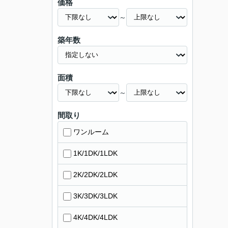
価格
～
築年数
面積
～
間取り
ワンルーム
1K/1DK/1LDK
2K/2DK/2LDK
3K/3DK/3LDK
4K/4DK/4LDK