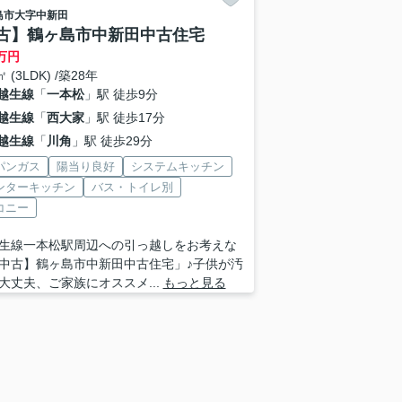
島市
大字中新田
古】鶴ヶ島市中新田中古住宅
万円
㎡ (3LDK) /築28年
越生線
「
一本松
」駅 徒歩9分
越生線
「
西大家
」駅 徒歩17分
越生線
「
川角
」駅 徒歩29分
パンガス
陽当り良好
システムキッチン
ンターキッチン
バス・トイレ別
コニー
生線一本松駅周辺への引っ越しをお考えな
中古】鶴ヶ島市中新田中古住宅」♪子供が汚
大丈夫、ご家族にオススメ...
もっと見る