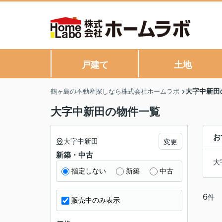
戸建て
土地
大字中新田
鶴ヶ島の不動産探しなら株式会社ホームラボ
大字中新田の物件一覧
お
大字中新田
変更
新築・中古
大
指定しない
新築
中古
6
件
販売中のみ表示