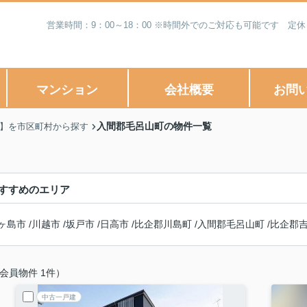
営業時間：9：00～18：00 ※時間外でのご対応も可能です 
マンション
会社概要
お問
入間郡毛呂山町の物件一覧
)】を市区町村から探す
すすめのエリア
ヶ島市
/
川越市
/
坂戸市
/
日高市
/
比企郡川島町
/
入間郡毛呂山町
/
比企郡
会員物件 1件）
中古一戸建