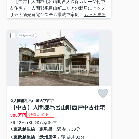
「【中古】入間郡毛呂山町西大久保ガレージ付中
古住宅」：入間郡毛呂山町エリアの新居にピッタ
リ☆太陽光発電システム搭載で家庭...
もっと見る
中古一戸建
入間郡毛呂山町
大字西戸
【中古】入間郡毛呂山町西戸中古住宅
8月3日 値下げ
980
万円
89.42㎡ (3LDK) /築30年
東武越生線
「
東毛呂
」駅 徒歩38分
東武越生線
「
武州唐沢
」駅 徒歩38分