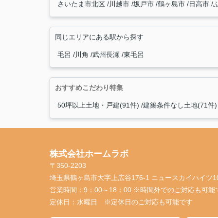
さいたま市北区
川越市
坂戸市
鶴ヶ島市
日高市
同じエリアにある駅から探す
毛呂
川角
武州長瀬
東毛呂
おすすめこだわり特集
50坪以上土地・戸建(91件)
建築条件なし土地(71件)
株式会社ホームラボ
〒350-2203
埼玉県鶴ヶ島市大字上広谷176-1 ニュースカイハイツ1
営業時間：
9：00～18：00 ※時間外でのご対応も可能
定休日：
水曜日 ※定休日のご対応も可能です