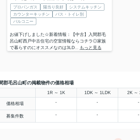
プロパンガス
陽当り良好
システムキッチン
カウンターキッチン
バス・トイレ別
バルコニー
お値下げしました☆新着情報：【中古】入間郡毛
呂山町西戸中古住宅の空室情報ならコチラ◎家族
で暮らすのにオススメなのは3LD...
もっと見る
間郡毛呂山町の掲載物件の価格相場
1R ～ 1K
1DK ～ 1LDK
2K ～ 
-
-
-
価格相場
-
-
-
募集件数