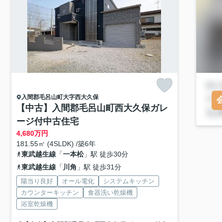
入間郡毛呂山町
大字西大久保
【中古】入間郡毛呂山町西大久保ガレ
ージ付中古住宅
4,680
万円
181.55㎡ (4SLDK) /築6年
東武越生線
「
一本松
」駅 徒歩30分
東武越生線
「
川角
」駅 徒歩31分
陽当り良好
オール電化
システムキッチン
カウンターキッチン
食器洗い乾燥機
浴室乾燥機