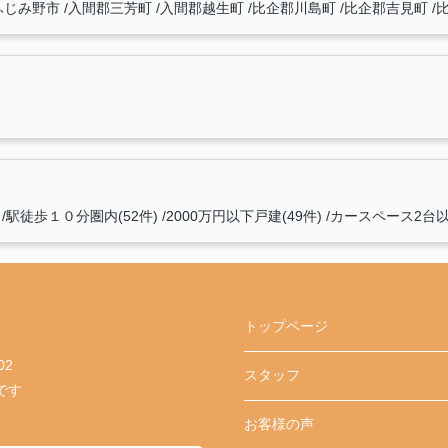
ふじみ野市
入間郡三芳町
入間郡越生町
比企郡川島町
比企郡吉見町
駅徒歩１０分圏内(52件)
2000万円以下戸建(49件)
カースペース2台以上
トップページ
02
スタッフ
です
お客様の声