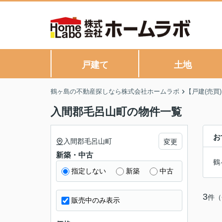
戸建て
土地
鶴ヶ島の不動産探しなら株式会社ホームラボ
【戸建(売買
入間郡毛呂山町の物件一覧
お
入間郡毛呂山町
変更
新築・中古
鶴
指定しない
新築
中古
3
件（
販売中のみ表示