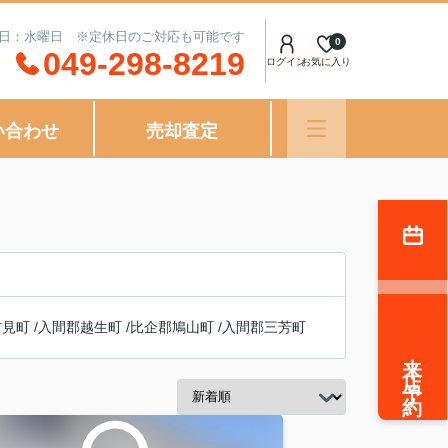
定休日：水曜日 ※定休日のご対応も可能です
0
049-298-8219
ログイン
お気に入り
い合わせ
売却査定
吉見町
/
入間郡越生町
/
比企郡鳩山町
/
入間郡三芳町
来店予約