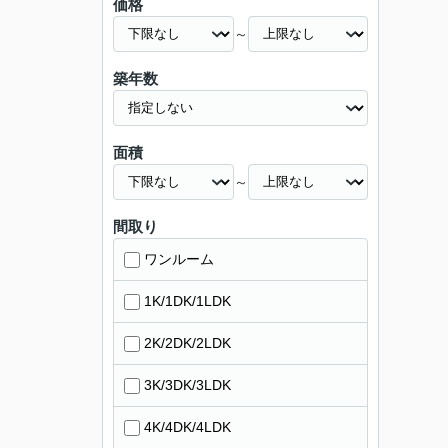
価格
～
築年数
面積
～
間取り
ワンルーム
1K/1DK/1LDK
2K/2DK/2LDK
3K/3DK/3LDK
4K/4DK/4LDK