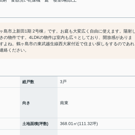
収納
食器洗い乾燥機
庭
寝室8帖以上
ヶ島市上新田1期 2号棟」です。お庭も大変広く自由に使えます。陽射
きの物件です。4LDKの物件は室内も広々としており、開放感がありま
すよね。鶴ヶ島市の東武越生線西大家付近で住まい探しをするのであれ
連絡ください。
3戸
総戸数
南東
向き
368.01㎡(111.32坪)
土地面積(坪数)