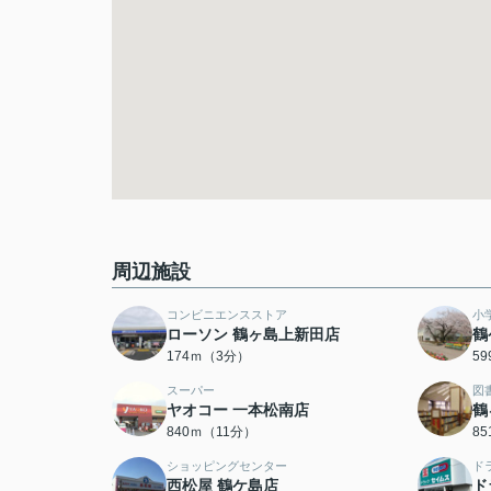
周辺施設
コンビニエンスストア
小
ローソン 鶴ヶ島上新田店
鶴
174ｍ（3分）
5
スーパー
図
ヤオコー 一本松南店
鶴
840ｍ（11分）
8
ショッピングセンター
ド
西松屋 鶴ケ島店
ド