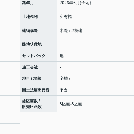
2026年6月(予定)
築年月
所有権
土地権利
木造 / 2階建
建物構造
-
路地状敷地
無
セットバック
-
施工会社
宅地 / -
地目 / 地勢
不要
国土法届出要否
総区画数 /
3区画/3区画
販売区画数