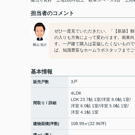
陽当り良好
土地100坪以上
駐車スペース3台
土間
担当者のコメント
ぜひ一度見ていただきたい、「【新築】鶴
の入りも方角によって変わります。南東向
す。一戸建て購入は妥協したくないもので
横山 祐介
ば、知識豊富なホームラボスタッフまでご
基本情報
3戸
販売戸数
4LDK
LDK 23.7帖 1室
/
洋室 8.0帖 1室
/
間取り / 詳細
洋室 6.0帖 1室
/
洋室 5.0帖 1室
/
洋室 4.1帖 1室
108.99㎡(32.96坪)
建物面積(坪数)
建ぺい率 /