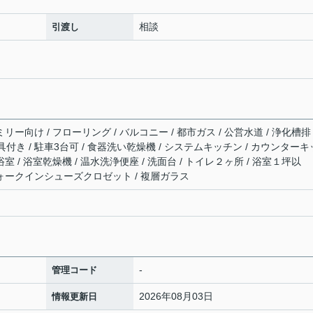
相談
引渡し
リー向け / フローリング / バルコニー / 都市ガス / 公営水道 / 浄化槽排
器具付き / 駐車3台可 / 食器洗い乾燥機 / システムキッチン / カウンターキ
室 / 浴室乾燥機 / 温水洗浄便座 / 洗面台 / トイレ２ヶ所 / 浴室１坪以
ウォークインシューズクロゼット / 複層ガラス
-
管理コード
2026年08月03日
情報更新日