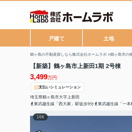
戸建て
土地
鶴ヶ島の不動産探しなら株式会社ホームラボ
鶴ヶ島市の
【新築】鶴ヶ島市上新田1期 2号棟
3,499
万円
支払いシミュレーション
埼玉県
鶴ヶ島市
大字上新田
東武越生線「西大家」駅徒歩9分
東武越生線「一本
1
/
16