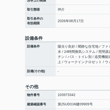
法令上の制限
仲介
取引態様
取引条件の
2026年08月17日
有効期限
設備条件
設備条件
陽当り良好 / 閑静な住宅地 / ファミ
水 / 24時間換気システム / 照明
チン / バス・トイレ別 / 追焚機能浴
上 / ウォークインクロゼット / 
設備(その他)
-
その他
103973342
物件番号
第25UDI1W建09909号
建築確認番号