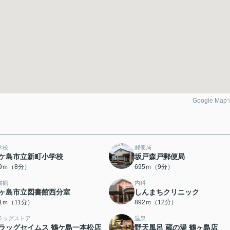
Google Ma
学校
郵便局
ケ島市立新町小学校
坂戸森戸郵便局
99ｍ（8分）
695ｍ（9分）
書館
内科
ヶ島市立図書館西分室
しんまちクリニック
51ｍ（11分）
892ｍ（12分）
ラッグストア
温泉
ラッグセイムス 鶴ケ島一本松店
野天風呂 蔵の湯 鶴ヶ島店