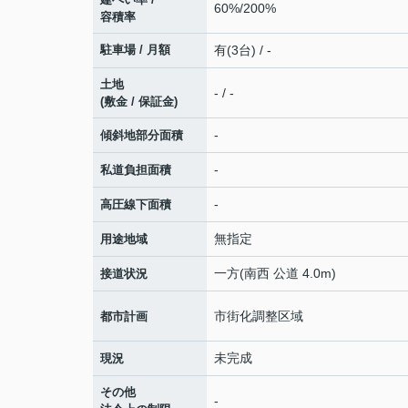
60%/200%
容積率
駐車場 / 月額
有(3台) / -
土地
- / -
(敷金 / 保証金)
-
傾斜地部分面積
-
私道負担面積
-
高圧線下面積
無指定
用途地域
一方(南西 公道 4.0m)
接道状況
市街化調整区域
都市計画
未完成
現況
その他
-