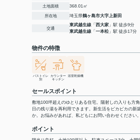
368.01㎡
土地面積
埼玉県
鶴ヶ島市
大字上新田
所在地
東武越生線
「
西大家
」駅 徒歩9分
交通
東武越生線
「
一本松
」駅 徒歩17分
物件の特徴
バストイレ
カウンター
浴室乾燥機
別
キッチン
セールスポイント
敷地100坪超えのゆとりある住宅。陽射しの入りも方
日の残り湯を再利用できます。新生活をピカピカの新
か。お悩みがあれば、私どもにお問い合わせください
ポイント