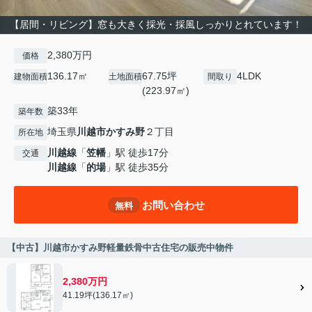
【居間・リビング】窓も大きく採光・採風しっかりとれています！
2,380万円
価格
136.17㎡
67.75坪
4LDK
建物面積
土地面積
間取り
(223.97㎡)
築33年
築年数
埼玉県
川越市
かすみ野
２丁目
所在地
川越線
「
笠幡
」駅 徒歩17分
交通
川越線
「
的場
」駅 徒歩35分
お問い合わせ
無料
【中古】川越市かすみ野軽量鉄骨中古住宅の販売中物件
2,380万円
41.19坪(136.17㎡)