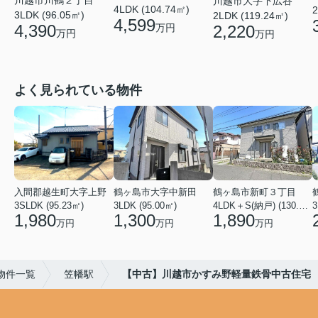
川越市川鶴２丁目
川越市大字下広谷
4LDK (104.74㎡)
2
3LDK (96.05㎡)
2LDK (119.24㎡)
4,599
4,390
万円
2,220
万円
万円
よく見られている物件
入間郡越生町大字上野
鶴ヶ島市大字中新田
鶴ヶ島市新町３丁目
3SLDK (95.23㎡)
3LDK (95.00㎡)
4LDK＋S(納戸) (130.50㎡)
3
1,980
1,300
1,890
万円
万円
万円
物件一覧
笠幡駅
【中古】川越市かすみ野軽量鉄骨中古住宅