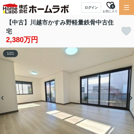
0
ログイン
お気に入り
【中古】川越市かすみ野軽量鉄骨中古住
宅
2,380万円
1
/
21