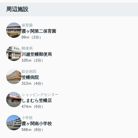
周辺施設
保育園
霞ヶ関第二保育園
89ｍ（2分）
郵便局
川越笠幡郵便局
105ｍ（2分）
総合病院
笠幡病院
313ｍ（4分）
ショッピングセンター
しまむら笠幡店
474ｍ（6分）
小学校
霞ヶ関南小学校
566ｍ（8分）