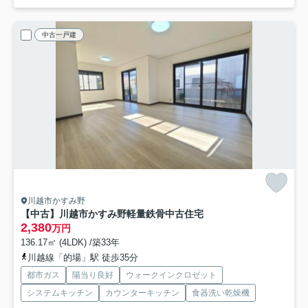
中古一戸建
川越市かすみ野
【中古】川越市かすみ野軽量鉄骨中古住宅
2,380
万円
136.17㎡ (4LDK) /築33年
川越線「的場」駅 徒歩35分
都市ガス
陽当り良好
ウォークインクロゼット
システムキッチン
カウンターキッチン
食器洗い乾燥機