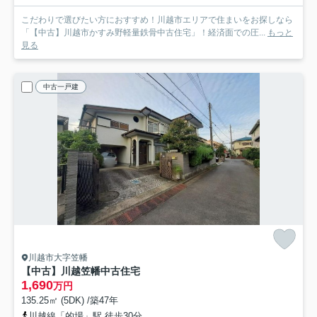
こだわりで選びたい方におすすめ！川越市エリアで住まいをお探しなら
「【中古】川越市かすみ野軽量鉄骨中古住宅」！経済面での圧...
もっと
見る
中古一戸建
川越市大字笠幡
【中古】川越笠幡中古住宅
1,690
万円
135.25㎡ (5DK) /築47年
川越線「的場」駅 徒歩30分