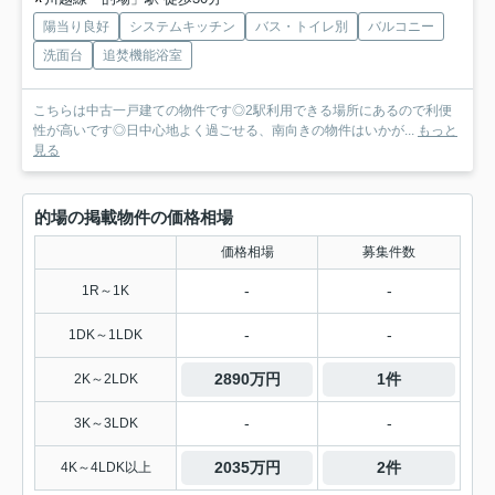
陽当り良好
システムキッチン
バス・トイレ別
バルコニー
洗面台
追焚機能浴室
こちらは中古一戸建ての物件です◎2駅利用できる場所にあるので利便
性が高いです◎日中心地よく過ごせる、南向きの物件はいかが...
もっと
見る
的場の掲載物件の価格相場
価格相場
募集件数
-
-
1R～1K
-
-
1DK～1LDK
2890万円
1件
2K～2LDK
-
-
3K～3LDK
2035万円
2件
4K～4LDK以上