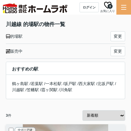
0
ログイン
お気に入り
川越線 的場駅の物件一覧
的場駅
変更
販売中
変更
おすすめの駅
鶴ヶ島駅
/
若葉駅
/
一本松駅
/
坂戸駅
/
西大家駅
/
北坂戸駅
/
川越駅
/
笠幡駅
/
霞ヶ関駅
/
川角駅
3
件
中古一戸建