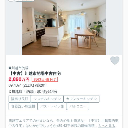
川越市的場
【中古】川越市的場中古住宅
2,890
万円
8月3日 値下げ
89.43㎡ (2LDK) /築20年
川越線「的場」駅 徒歩14分
陽当り良好
システムキッチン
カウンターキッチン
食器洗い乾燥機
バス・トイレ別
バルコニー
川越市エリアでの住まいなら、住み心地も快適な「【中古】川越市的場
中古住宅」はいかがでしょうか♪89.43平米程の建物面積...
もっと見る