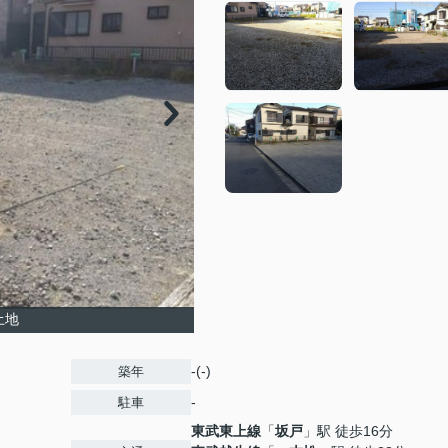
土地
-(-)
築年
-
駐車
東武東上線
「
坂戸
」駅 徒歩16分