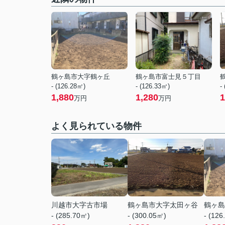
鶴ヶ島市大字鶴ヶ丘
鶴ヶ島市富士見５丁目
- (126.28㎡)
- (126.33㎡)
-
1,880
1,280
1
万円
万円
よく見られている物件
川越市大字古市場
鶴ヶ島市大字太田ヶ谷
鶴ヶ島
- (285.70㎡)
- (300.05㎡)
- (126