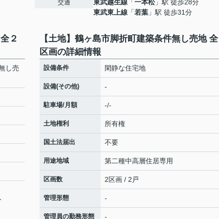
東武越生線
「
一本松
」駅 徒歩28分
交通
東武東上線
「
若葉
」駅 徒歩31分
 全２
【土地】鶴ヶ島市脚折町建築条件無し売地 全
区画の詳細情報
無し売
設備条件
閑静な住宅地
設備(その他)
-
駐車場/月額
-/-
土地権利
所有権
国土法届出
不要
用途地域
第二種中高層住居専用
区画数
2区画 / 2戸
管理形態
-
分
管理員の勤務形態
-