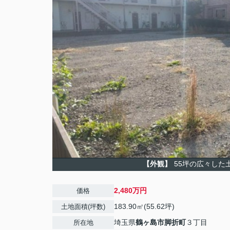
【外観】
55坪の広々した
2,480万円
価格
183.90㎡(55.62坪)
土地面積(坪数)
埼玉県
鶴ヶ島市
脚折町
３丁目
所在地