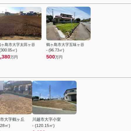
鶴ヶ島市大字太田ヶ谷
鶴ヶ島市大字五味ヶ谷
 (300.05㎡)
- (96.73㎡)
,380
500
万円
万円
市大字鶴ヶ丘
川越市大字小室
.28㎡)
- (120.15㎡)