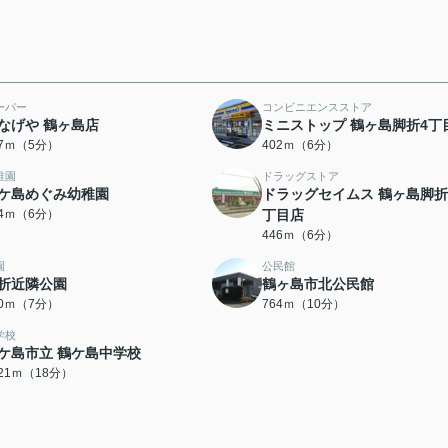
ーパー
コンビニエンスストア
なげや 鶴ヶ島店
ミニストップ 鶴ヶ島脚折4丁
97ｍ（5分）
402ｍ（6分）
稚園
ドラッグストア
ケ島めぐみ幼稚園
ドラッグセイムス 鶴ヶ島脚折
44ｍ（6分）
丁目店
446ｍ（6分）
園
公民館
折近隣公園
鶴ヶ島市北公民館
60ｍ（7分）
764ｍ（10分）
学校
ケ島市立 鶴ケ島中学校
421ｍ（18分）