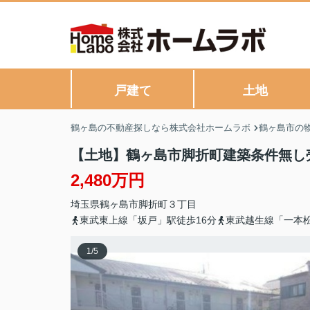
戸建て
土地
鶴ヶ島の不動産探しなら株式会社ホームラボ
鶴ヶ島市の
【土地】鶴ヶ島市脚折町建築条件無し
2,480万円
埼玉県
鶴ヶ島市
脚折町
３丁目
東武東上線「坂戸」駅徒歩16分
東武越生線「一本松
1
/
5