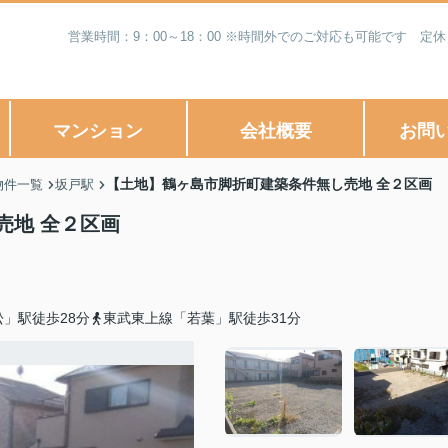
営業時間：9：00～18：00 ※時間外でのご対応も可能です 
マンション
会社概要
お問
【土地】鶴ヶ島市脚折町建築条件無し売地 全２区画
物件一覧
坂戸駅
売地 全２区画
」駅徒歩28分
東武東上線「若葉」駅徒歩31分