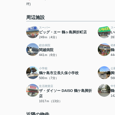
坪)
周辺施設
スーパー
ス
ビッグ・エー 鶴ヶ島脚折町店
い
249ｍ（4分）
3
総合病院
幼
関越病院
鶴
441ｍ（6分）
4
小学校
公
鶴ケ島市立長久保小学校
脚
500ｍ（7分）
5
生活雑貨店
中
ザ・ダイソー DAISO 鶴ケ島脚折
鶴
店
1
1017ｍ（13分）
近隣の物件