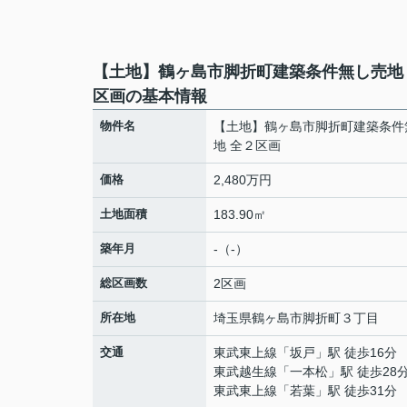
【土地】鶴ヶ島市脚折町建築条件無し売地
区画の基本情報
物件名
【土地】鶴ヶ島市脚折町建築条件
地 全２区画
価格
2,480万円
土地面積
183.90㎡
築年月
-（-）
総区画数
2区画
所在地
埼玉県
鶴ヶ島市
脚折町
３丁目
交通
東武東上線
「
坂戸
」駅 徒歩16分
東武越生線
「
一本松
」駅 徒歩28
東武東上線
「
若葉
」駅 徒歩31分