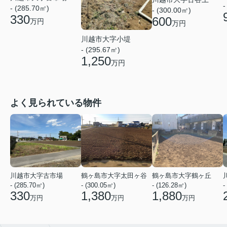
-
- (285.70㎡)
- (300.00㎡)
330
600
万円
万円
川越市大字小堤
- (295.67㎡)
1,250
万円
よく見られている物件
川越市大字古市場
鶴ヶ島市大字太田ヶ谷
鶴ヶ島市大字鶴ヶ丘
- (285.70㎡)
- (300.05㎡)
- (126.28㎡)
-
330
1,380
1,880
万円
万円
万円