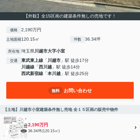
【外観】全15区画の建築条件無しの売地です！
2,190万円
価格
120.15㎡
36.34坪
土地面積
坪数
埼玉県
川越市
大字小室
所在地
東武東上線
「
川越市
」駅 徒歩17分
交通
川越線
「
西川越
」駅 徒歩14分
西武新宿線
「
本川越
」駅 徒歩25分
お問い合わせ
無料
【土地】川越市小室建築条件無し売地 全１５区画の販売中物件
2,190万円
36.34坪(120.15㎡)