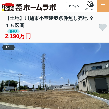
0
ログイン
お気に入り
【土地】川越市小室建築条件無し売地 全
１５区画
募集1
2,190万円
1
/
10