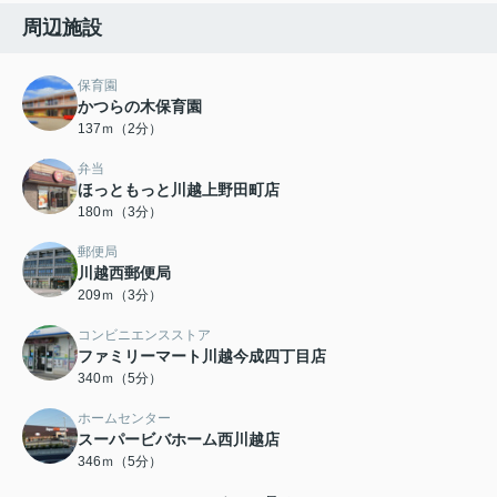
周辺施設
保育園
かつらの木保育園
137ｍ（2分）
弁当
ほっともっと川越上野田町店
180ｍ（3分）
郵便局
川越西郵便局
209ｍ（3分）
コンビニエンスストア
ファミリーマート川越今成四丁目店
340ｍ（5分）
ホームセンター
スーパービバホーム西川越店
346ｍ（5分）