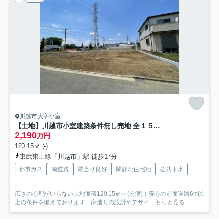
川越市大字小室
【土地】川越市小室建築条件無し売地 全１５区画
2,190
万円
120.15㎡ (-)
東武東上線「川越市」駅 徒歩17分
都市ガス
南道路
陽当り良好
閑静な住宅地
公共下水
広さの心配がいらない土地面積120.15㎡～(公簿)！安心の前面道路6m以
上の条件を備えております！家造りの設計やデザイ...
もっと見る