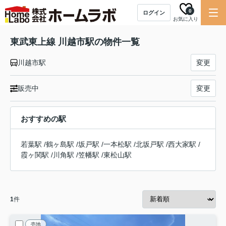
0
ログイン
お気に入り
東武東上線 川越市駅の物件一覧
川越市駅
変更
販売中
変更
おすすめの駅
若葉駅
/
鶴ヶ島駅
/
坂戸駅
/
一本松駅
/
北坂戸駅
/
西大家駅
/
霞ヶ関駅
/
川角駅
/
笠幡駅
/
東松山駅
1
件
売地