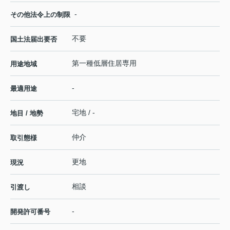
-
その他法令上の制限
不要
国土法届出要否
第一種低層住居専用
用途地域
-
最適用途
宅地 / -
地目 / 地勢
仲介
取引態様
更地
現況
相談
引渡し
-
開発許可番号