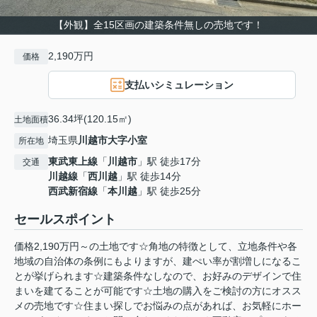
【外観】全15区画の建築条件無しの売地です！
2,190万円
価格
支払いシミュレーション
36.34坪(120.15㎡)
土地面積
埼玉県
川越市
大字小室
所在地
東武東上線
「
川越市
」駅 徒歩17分
交通
川越線
「
西川越
」駅 徒歩14分
西武新宿線
「
本川越
」駅 徒歩25分
セールスポイント
価格2,190万円～の土地です☆角地の特徴として、立地条件や各
地域の自治体の条例にもよりますが、建ぺい率が割増しになるこ
とが挙げられます☆建築条件なしなので、お好みのデザインで住
まいを建てることが可能です☆土地の購入をご検討の方にオスス
メの売地です☆住まい探しでお悩みの点があれば、お気軽にホー