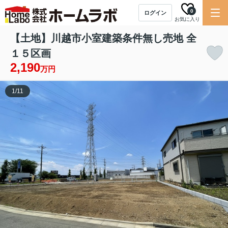
0
ログイン
お気に入り
【土地】川越市小室建築条件無し売地 全
１５区画
2,190
万円
1
/
11