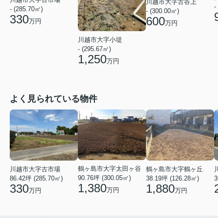
川越市大字古谷上
-
- (285.70㎡)
- (300.00㎡)
330
600
万円
万円
川越市大字小堤
- (295.67㎡)
1,250
万円
よく見られている物件
鶴ヶ島市大字太田ヶ谷
川越市大字古市場
鶴ヶ島市大字鶴ヶ丘
90.76坪 (300.05㎡)
86.42坪 (285.70㎡)
38.19坪 (126.28㎡)
3
1,380
330
1,880
万円
万円
万円