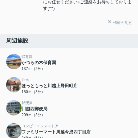
にお任せください♪ご連絡をお待ちしておりま
す(^^)
情報の見方
周辺施設
保育園
かつらの木保育園
137ｍ（2分）
弁当
ほっともっと川越上野田町店
180ｍ（3分）
郵便局
川越西郵便局
209ｍ（3分）
コンビニエンスストア
ファミリーマート川越今成四丁目店