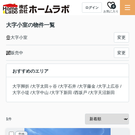
0
ログイン
お気に入り
大字小室の物件一覧
大字小室
変更
販売中
変更
おすすめのエリア
大字脚折
/
大字太田ヶ谷
/
大字石井
/
大字藤金
/
大字上広谷
/
大字小堤
/
大字中山
/
大字下新田
/
西坂戸
/
大字天沼新田
1
件
売地