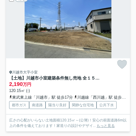
川越市大字小室
【土地】川越市小室建築条件無し売地 全１５区画
2,190
万円
120.15㎡ (-)
東武東上線「川越市」駅 徒歩17分
川越線「西川越」駅 徒歩14分
都市ガス
南道路
陽当り良好
閑静な住宅地
公共下水
広さの心配がいらない土地面積120.15㎡～(公簿)！安心の前面道路6m以
上の条件を備えております！家造りの設計やデザイ...
もっと見る