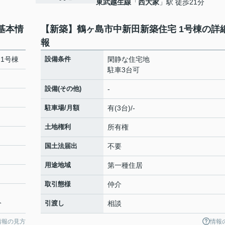
東武越生線
「
西大家
」駅 徒歩21分
基本情
【新築】鶴ヶ島市中新田新築住宅 1号棟の詳
報
1号棟
設備条件
閑静な住宅地
駐車3台可
設備(その他)
-
駐車場/月額
有(3台)/-
土地権利
所有権
国土法届出
不要
用途地域
第一種住居
取引態様
仲介
分
引渡し
相談
情報の見方
情報