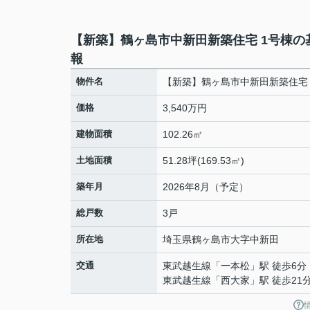
【新築】鶴ヶ島市中新田新築住宅 1号棟の
報
物件名
【新築】鶴ヶ島市中新田新築住宅 
価格
3,540万円
建物面積
102.26㎡
土地面積
51.28坪(169.53㎡)
築年月
2026年8月（予定）
総戸数
3戸
所在地
埼玉県
鶴ヶ島市
大字中新田
交通
東武越生線
「
一本松
」駅 徒歩6分
東武越生線
「
西大家
」駅 徒歩21