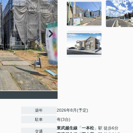
2026年8月(予定)
築年
有(3台)
駐車
東武越生線
「
一本松
」駅 徒歩6分
交通