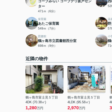
コープみらい コープデリ坂戸セン
西
ター
5
471ｍ（6分）
保育園
温
あたご保育園
野
549ｍ（7分）
5
図書館
小
鶴ヶ島市立図書館西分室
鶴
698ｍ（9分）
7
近隣の物件
鶴ヶ島市富士見５丁目
鶴ヶ島市富士見５丁目
4DK (70.38㎡)
4LDK (95.58㎡)
4
1,280
2,970
3
万円
万円