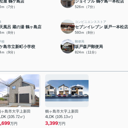
松屋 鶴ケ島店
ジョイフル 鶴ケ島一本松店
20ｍ（7分）
526ｍ（7分）
泉
コンビニエンスストア
天風呂 蔵の湯 鶴ヶ島店
セブンイレブン 坂戸一本松店
78ｍ（8分）
593ｍ（8分）
学校
郵便局
ケ島市立新町小学校
坂戸森戸郵便局
14ｍ（9分）
824ｍ（11分）
鶴ヶ島市大字上新田
鶴ヶ島市大字上新田
LDK (105.72㎡)
4LDK (105.13㎡)
,699
3,399
万円
万円