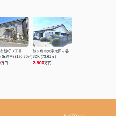
市新町３丁目
鶴ヶ島市大字太田ヶ谷
S(納戸) (130.50㎡)
3DK (73.61㎡)
0
2,500
万円
万円
トップページ