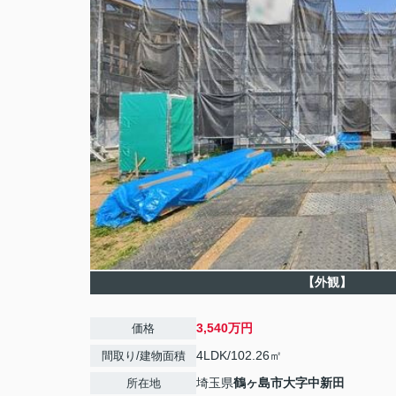
【外観】
3,540万円
価格
4LDK/102.26㎡
間取り/建物面積
埼玉県
鶴ヶ島市
大字中新田
所在地