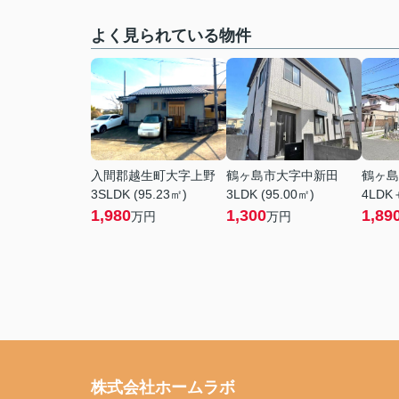
よく見られている物件
入間郡越生町大字上野
鶴ヶ島市大字中新田
鶴ヶ島
3SLDK (95.23㎡)
3LDK (95.00㎡)
4LDK＋
1,980
1,300
1,89
万円
万円
株式会社ホームラボ