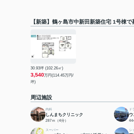
【新築】鶴ヶ島市中新田新築住宅 1号棟で
30.93坪 (102.26㎡)
3,540
万円(114.45万円/
坪)
周辺施設
内科
ド
しんまちクリニック
ウ
287ｍ（4分）
4
スーパー
シ