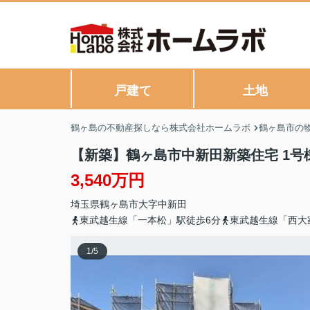
戸建て
土地
鶴ヶ島の不動産探しなら株式会社ホームラボ
鶴ヶ島市の
【新築】鶴ヶ島市中新田新築住宅 1号
3,540万円
埼玉県
鶴ヶ島市
大字中新田
東武越生線「一本松」駅徒歩6分
東武越生線「西大
1
/
5