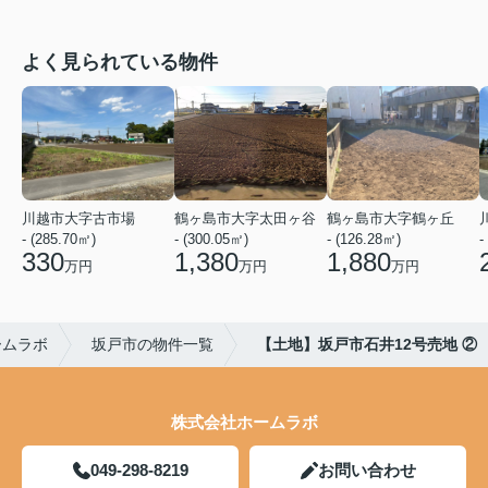
よく見られている物件
川越市大字古市場
鶴ヶ島市大字太田ヶ谷
鶴ヶ島市大字鶴ヶ丘
- (285.70㎡)
- (300.05㎡)
- (126.28㎡)
-
330
1,380
1,880
万円
万円
万円
ームラボ
坂戸市の物件一覧
【土地】坂戸市石井12号売地 ②
株式会社ホームラボ
049-298-8219
お問い合わせ