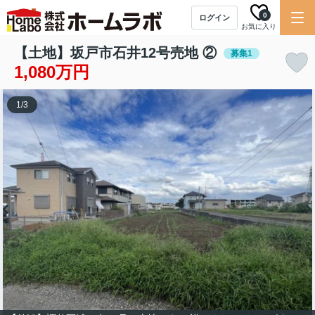
0
ログイン
お気に入り
【土地】坂戸市石井12号売地 ②
募集1
1,080万円
1
/
3