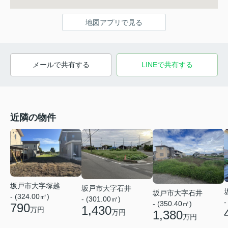
地図アプリで見る
メールで共有する
LINEで共有する
近隣の物件
坂戸市大字塚越
坂戸市大字石井
坂戸市大字石井
- (324.00㎡)
- (301.00㎡)
-
- (350.40㎡)
790
1,430
万円
1,380
万円
万円