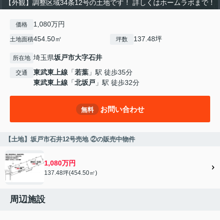
【外観】調整区域34条12号の土地です！ 詳しくはホームラボまで！
1,080万円
価格
454.50㎡
137.48坪
土地面積
坪数
埼玉県
坂戸市
大字石井
所在地
東武東上線
「
若葉
」駅 徒歩35分
交通
東武東上線
「
北坂戸
」駅 徒歩32分
お問い合わせ
無料
【土地】坂戸市石井12号売地 ②の販売中物件
1,080万円
137.48坪(454.50㎡)
周辺施設