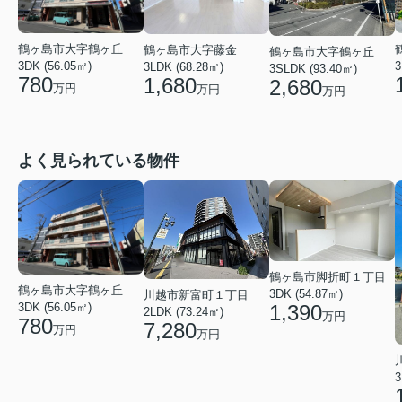
鶴ヶ島市大字鶴ヶ丘
鶴ヶ島市大字藤金
鶴ヶ島市大字鶴ヶ丘
3DK (56.05㎡)
3
3LDK (68.28㎡)
3SLDK (93.40㎡)
780
1,680
2,680
万円
万円
万円
よく見られている物件
鶴ヶ島市脚折町１丁目
鶴ヶ島市大字鶴ヶ丘
3DK (54.87㎡)
川越市新富町１丁目
1,390
3DK (56.05㎡)
2LDK (73.24㎡)
万円
780
7,280
万円
万円
3