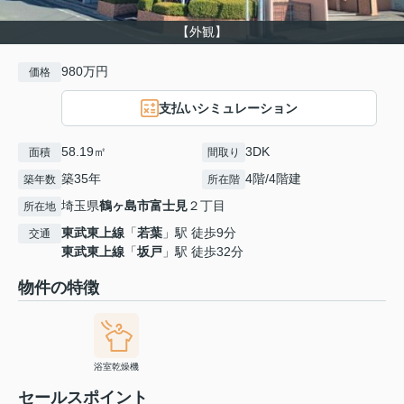
【外観】
980万円
価格
支払いシミュレーション
58.19㎡
3DK
面積
間取り
築35年
4階/4階建
築年数
所在階
埼玉県
鶴ヶ島市
富士見
２丁目
所在地
東武東上線
「
若葉
」駅 徒歩9分
交通
東武東上線
「
坂戸
」駅 徒歩32分
物件の特徴
浴室乾燥機
セールスポイント