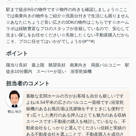
駅まで徒歩9分の物件です☆物件の向きも確認しましょう☆ここ
では南東向きの物件をご紹介☆洗面台付きで生活にも困りません
☆あなたにちょうど良い広さの3DKの物件はこちらです☆ホーム
ラボは経験豊富なプロのスタッフが在籍しているので、安心して
住まい探しをお任せください☆失敗したくない不動産購入だから
こそ、プロに任せてはいかがでしょうか(#^^#)
ポイント
陽当り良好
最上階
眺望良好
南東向き
両面バルコニー
駅
徒歩10分圏内
スーパーが近い
浴室乾燥機
担当者のコメント
素敵な玄関ホールの方がお客様も自分も嬉しいです
よね♪6.54平米の広さのバルコニー面積です♪浴室乾
燥機のあるお風呂場は洗濯物を干すときにも便利で
横山 祐介
す♪広々した奥行のある押入はとても魅力のある収納
スペースです♪不動産の購入を検討しているなら、不
動産会社をしっかりと選んでください♪信頼と実績の
ある不動産会社を選ぶことで、不動産購入を成功さ