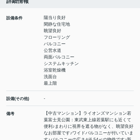
詳細情報
陽当り良好
設備条件
閑静な住宅地
眺望良好
フローリング
バルコニー
公営水道
両面バルコニー
システムキッチン
浴室乾燥機
洗面台
最上階
-
設備(その他)
【中古マンション】ライオンズマンション若
備考
葉富士見公園：東武東上線若葉駅にも近くて
便利♪まわりに視界を遮る物がなく、眺望良好
なお部屋です♪ワイドバルコニーが付いていま
す♪バルコニーの広さが6.54㎡の物件です♪新