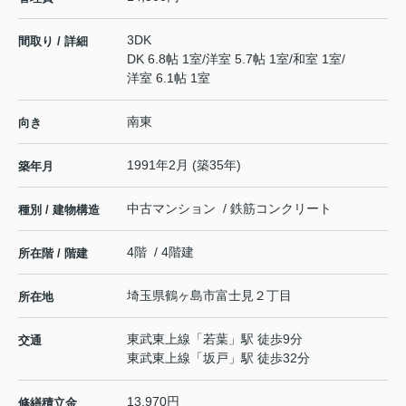
3DK
間取り / 詳細
DK 6.8帖 1室
/
洋室 5.7帖 1室
/
和室 1室
/
洋室 6.1帖 1室
南東
向き
1991年2月 (築35年)
築年月
中古マンション / 鉄筋コンクリート
種別 / 建物構造
4階 / 4階建
所在階 / 階建
埼玉県
鶴ヶ島市
富士見
２丁目
所在地
東武東上線
「
若葉
」駅 徒歩9分
交通
東武東上線
「
坂戸
」駅 徒歩32分
13,970円
修繕積立金