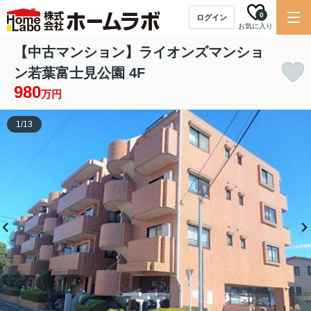
0
ログイン
お気に入り
【中古マンション】ライオンズマンショ
ン若葉富士見公園 4F
980
万円
1
/
13