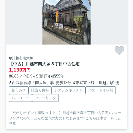
川越市南大塚
【中古】川越市南大塚５丁目中古住宅
1,130
万円
86.83㎡ (4DK＋S(納戸)) /築55年
西武新宿線「南大塚」駅 徒歩13分
東武東上線「川越」駅 徒歩41分
都市ガス
陽当り良好
システムキッチン
バス・トイレ別
バルコニー
フローリング
こだわりポイント満載の【中古】川越市南大塚５丁目中古住宅♪フロー
リングなので、どんな世代の方にもなじみます♪こちらは中古...
もっと
見る