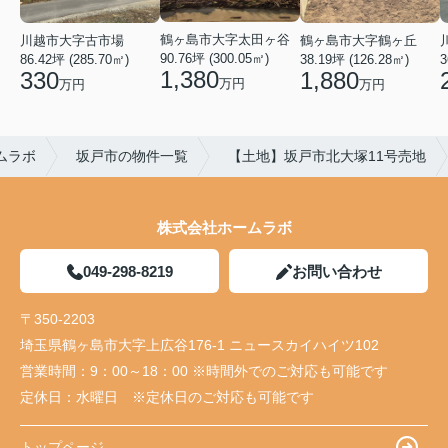
鶴ヶ島市大字太田ヶ谷
川越市大字古市場
鶴ヶ島市大字鶴ヶ丘
90.76坪 (300.05㎡)
86.42坪 (285.70㎡)
38.19坪 (126.28㎡)
3
1,380
330
1,880
万円
万円
万円
ムラボ
坂戸市の物件一覧
【土地】坂戸市北大塚11号売地
株式会社ホームラボ
049-298-8219
お問い合わせ
〒350-2203
埼玉県鶴ヶ島市大字上広谷176-1 ニュースカイハイツ102
営業時間：
9：00～18：00 ※時間外でのご対応も可能です
定休日：
水曜日 ※定休日のご対応も可能です
トップページ