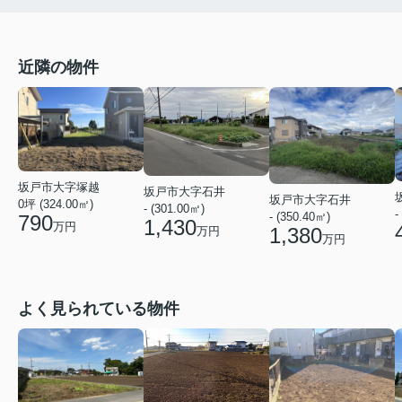
近隣の物件
坂戸市大字塚越
坂戸市大字石井
坂戸市大字石井
0坪 (324.00㎡)
- (301.00㎡)
-
- (350.40㎡)
790
1,430
万円
1,380
万円
万円
よく見られている物件