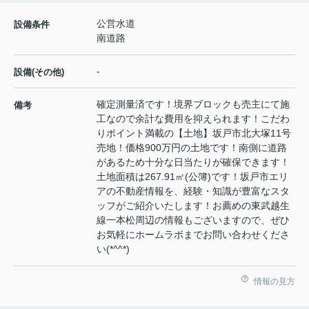
公営水道
設備条件
南道路
-
設備(その他)
確定測量済です！境界ブロックも売主にて施
備考
工なので余計な費用を抑えられます！こだわ
りポイント満載の【土地】坂戸市北大塚11号
売地！価格900万円の土地です！南側に道路
があるため十分な日当たりが確保できます！
土地面積は267.91㎡(公簿)です！坂戸市エリ
アの不動産情報を、経験・知識が豊富なスタ
ッフがご紹介いたします！お薦めの東武越生
線一本松周辺の情報もございますので、ぜひ
お気軽にホームラボまでお問い合わせくださ
い(*^^*)
情報の見方