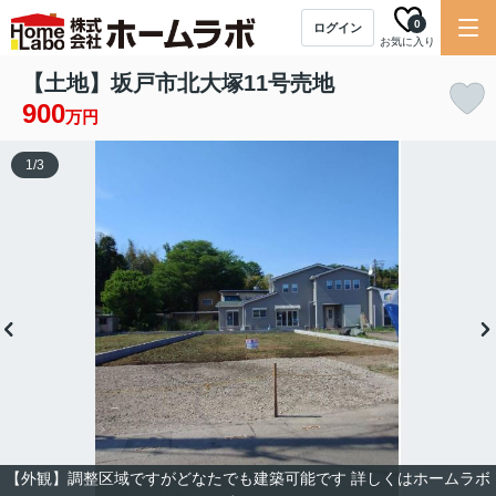
0
ログイン
お気に入り
【土地】坂戸市北大塚11号売地
900
万円
1
/
3
【外観】調整区域ですがどなたでも建築可能です 詳しくはホームラボ