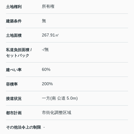
所有権
土地権利
無
建築条件
267.91㎡
土地面積
-/無
私道負担面積 /
セットバック
60%
建ぺい率
200%
容積率
一方(南 公道 5.0m)
接道状況
市街化調整区域
都市計画
-
その他法令上の制限