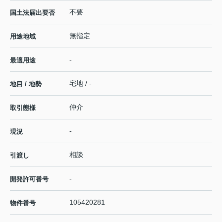
不要
国土法届出要否
無指定
用途地域
-
最適用途
宅地 / -
地目 / 地勢
仲介
取引態様
-
現況
相談
引渡し
-
開発許可番号
105420281
物件番号