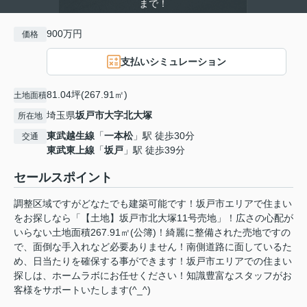
まで！
900万円
価格
支払いシミュレーション
81.04坪(267.91㎡)
土地面積
埼玉県
坂戸市
大字北大塚
所在地
東武越生線
「
一本松
」駅 徒歩30分
交通
東武東上線
「
坂戸
」駅 徒歩39分
セールスポイント
調整区域ですがどなたでも建築可能です！坂戸市エリアで住まい
をお探しなら「【土地】坂戸市北大塚11号売地」！広さの心配が
いらない土地面積267.91㎡(公簿)！綺麗に整備された売地ですの
で、面倒な手入れなど必要ありません！南側道路に面しているた
め、日当たりを確保する事ができます！坂戸市エリアでの住まい
探しは、ホームラボにお任せください！知識豊富なスタッフがお
客様をサポートいたします(^_^)