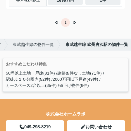
1699万円
1件
4K～4LDK以上
1
す
東武越生線の物件一覧
東武越生線 武州唐沢駅の物件一覧
おすすめこだわり特集
50坪以上土地・戸建(91件)
建築条件なし土地(71件)
駅徒歩１０分圏内(52件)
2000万円以下戸建(49件)
カースペース2台以上(35件)
値下げ物件(8件)
株式会社ホームラボ
049-298-8219
お問い合わせ