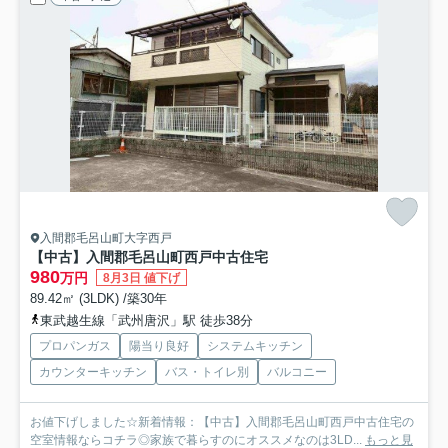
入間郡毛呂山町大字西戸
【中古】入間郡毛呂山町西戸中古住宅
980
万円
8月3日 値下げ
89.42㎡ (3LDK) /築30年
東武越生線「武州唐沢」駅 徒歩38分
プロパンガス
陽当り良好
システムキッチン
カウンターキッチン
バス・トイレ別
バルコニー
お値下げしました☆新着情報：【中古】入間郡毛呂山町西戸中古住宅の
空室情報ならコチラ◎家族で暮らすのにオススメなのは3LD...
もっと見