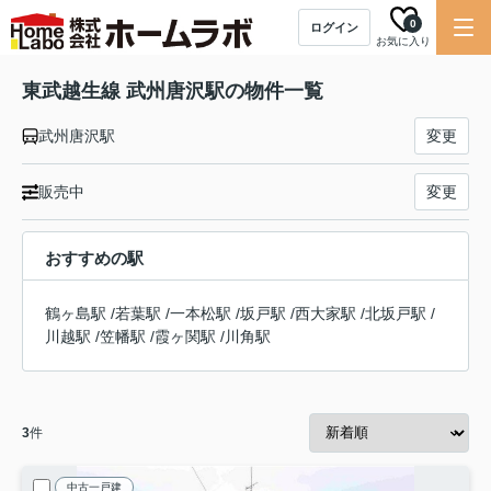
0
ログイン
お気に入り
東武越生線 武州唐沢駅の物件一覧
武州唐沢駅
変更
販売中
変更
おすすめの駅
鶴ヶ島駅
/
若葉駅
/
一本松駅
/
坂戸駅
/
西大家駅
/
北坂戸駅
/
川越駅
/
笠幡駅
/
霞ヶ関駅
/
川角駅
3
件
中古一戸建