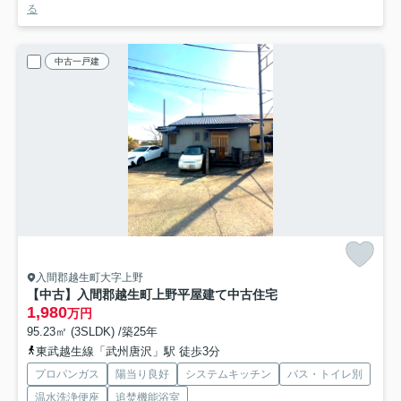
る
中古一戸建
入間郡越生町大字上野
【中古】入間郡越生町上野平屋建て中古住宅
1,980
万円
95.23㎡ (3SLDK) /築25年
東武越生線「武州唐沢」駅 徒歩3分
プロパンガス
陽当り良好
システムキッチン
バス・トイレ別
温水洗浄便座
追焚機能浴室