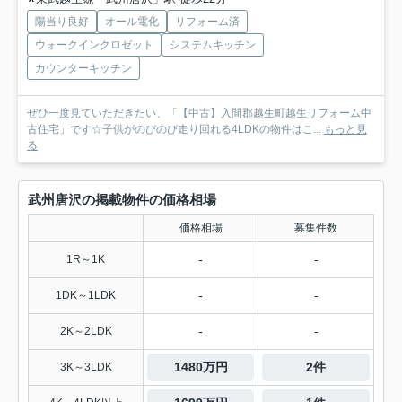
陽当り良好
オール電化
リフォーム済
ウォークインクロゼット
システムキッチン
カウンターキッチン
ぜひ一度見ていただきたい、「【中古】入間郡越生町越生リフォーム中
古住宅」です☆子供がのびのび走り回れる4LDKの物件はこ...
もっと見
る
武州唐沢の掲載物件の価格相場
価格相場
募集件数
-
-
1R～1K
-
-
1DK～1LDK
-
-
2K～2LDK
1480万円
2件
3K～3LDK