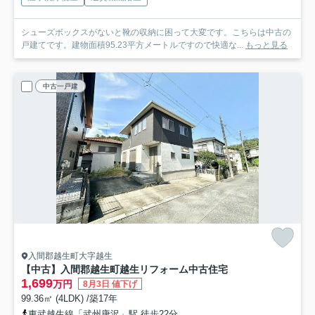
シューズボックスがないと靴の収納に困って大変です。こちらは中古の
戸建てです。建物面積95.23平方メートルですので快適な...
もっと見る
中古一戸建
入間郡越生町大字越生
【中古】入間郡越生町越生リフォーム中古住宅
1,699
万円
8月3日 値下げ
99.36㎡ (4LDK) /築17年
東武越生線「武州唐沢」駅 徒歩22分